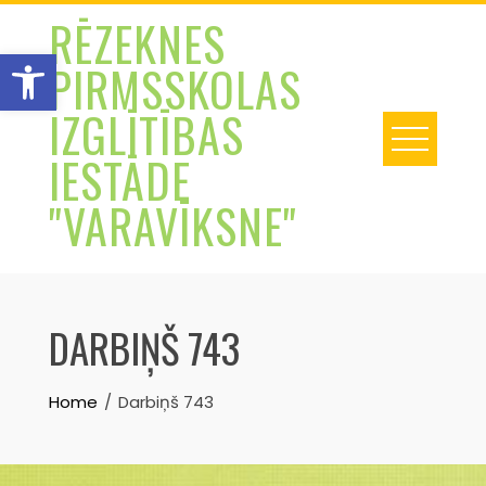
Skip
RĒZEKNES
to
Open toolbar
PIRMSSKOLAS
content
IZGLĪTĪBAS
IESTĀDE
"VARAVĪKSNE"
DARBIŅŠ 743
Home
Darbiņš 743