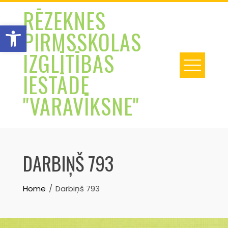
Skip
RĒZEKNES
to
Open toolbar
PIRMSSKOLAS
content
IZGLĪTĪBAS
IESTĀDE
"VARAVĪKSNE"
DARBIŅŠ 793
Home
Darbiņš 793