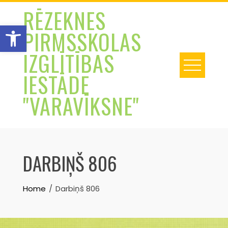
Skip
RĒZEKNES
to
Open toolbar
PIRMSSKOLAS
content
IZGLĪTĪBAS
IESTĀDE
"VARAVĪKSNE"
DARBIŅŠ 806
Home
Darbiņš 806