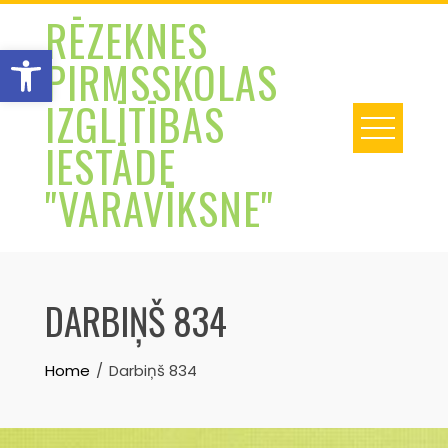
Skip
RĒZEKNES
to
Open toolbar
PIRMSSKOLAS
content
IZGLĪTĪBAS
IESTĀDE
"VARAVĪKSNE"
DARBIŅŠ 834
Home
Darbiņš 834