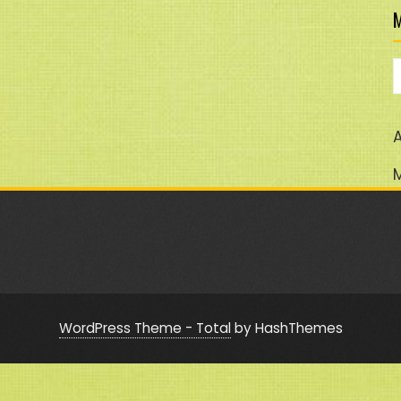
M
M
A
WordPress Theme - Total
by HashThemes