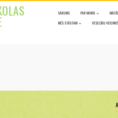
KOLAS
SĀKUMS
PAR MUMS
MĀCĪ
E
MĒS STĀSTAM
VESELĪBU VEICIN
A