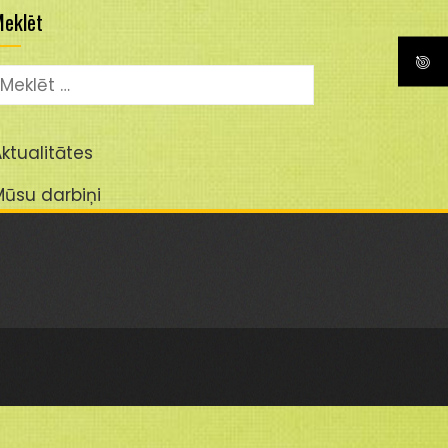
eklēt
eklēt:
ktualitātes
Mūsu darbiņi