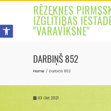
Skip
RĒZEKNES PIRMSS
to
IZGLĪTĪBAS IESTĀD
content
Open toolbar
"VARAVĪKSNE"
DARBIŅŠ 852
Home
Darbiņš 852
03
Okt 2021