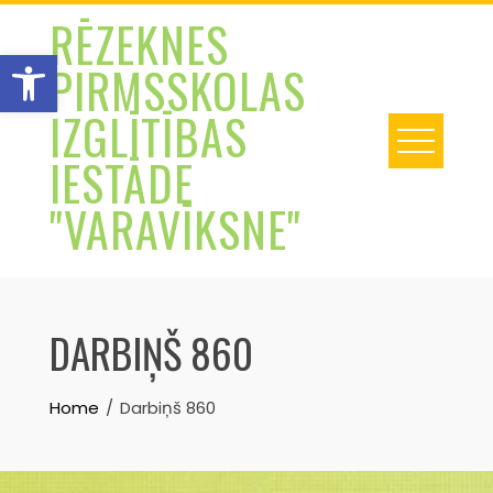
Skip
RĒZEKNES
to
Open toolbar
PIRMSSKOLAS
content
IZGLĪTĪBAS
IESTĀDE
"VARAVĪKSNE"
DARBIŅŠ 860
Home
Darbiņš 860