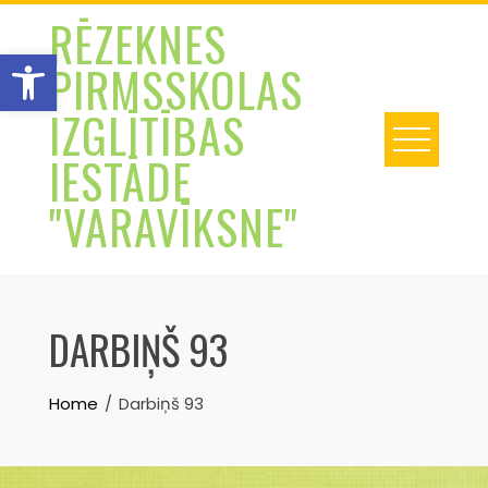
Skip
RĒZEKNES
to
Open toolbar
PIRMSSKOLAS
content
IZGLĪTĪBAS
IESTĀDE
"VARAVĪKSNE"
DARBIŅŠ 93
Home
Darbiņš 93