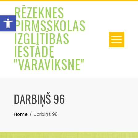
Skip
RĒZEKNES
to
Open toolbar
PIRMSSKOLAS
content
IZGLĪTĪBAS
IESTĀDE
"VARAVĪKSNE"
DARBIŅŠ 96
Home
Darbiņš 96