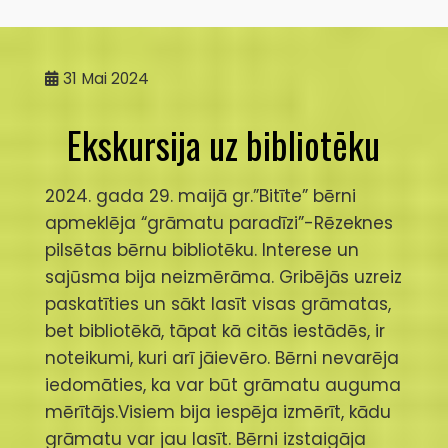
31
Mai 2024
Ekskursija uz bibliotēku
2024. gada 29. maijā gr.”Bitīte” bērni
apmeklēja “grāmatu paradīzi”-Rēzeknes
pilsētas bērnu bibliotēku. Interese un
sajūsma bija neizmērāma. Gribējās uzreiz
paskatīties un sākt lasīt visas grāmatas,
bet bibliotēkā, tāpat kā citās iestādēs, ir
noteikumi, kuri arī jāievēro. Bērni nevarēja
iedomāties, ka var būt grāmatu auguma
mērītājs.Visiem bija iespēja izmērīt, kādu
grāmatu var jau lasīt. Bērni izstaigāja