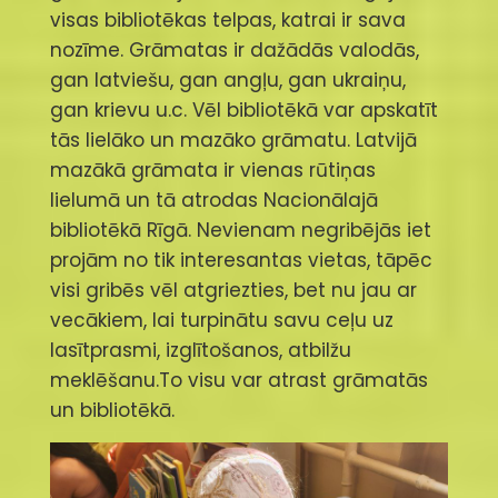
visas bibliotēkas telpas, katrai ir sava
nozīme. Grāmatas ir dažādās valodās,
gan latviešu, gan angļu, gan ukraiņu,
gan krievu u.c. Vēl bibliotēkā var apskatīt
tās lielāko un mazāko grāmatu. Latvijā
mazākā grāmata ir vienas rūtiņas
lielumā un tā atrodas Nacionālajā
bibliotēkā Rīgā. Nevienam negribējās iet
projām no tik interesantas vietas, tāpēc
visi gribēs vēl atgriezties, bet nu jau ar
vecākiem, lai turpinātu savu ceļu uz
lasītprasmi, izglītošanos, atbilžu
meklēšanu.To visu var atrast grāmatās
un bibliotēkā.