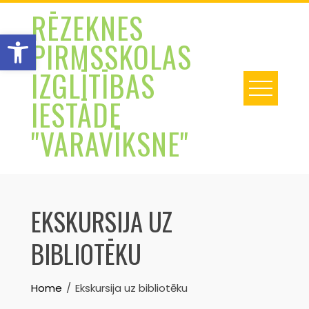
Skip
RĒZEKNES
to
Open toolbar
PIRMSSKOLAS
content
IZGLĪTĪBAS
IESTĀDE
"VARAVĪKSNE"
EKSKURSIJA UZ
BIBLIOTĒKU
Home
Ekskursija uz bibliotēku