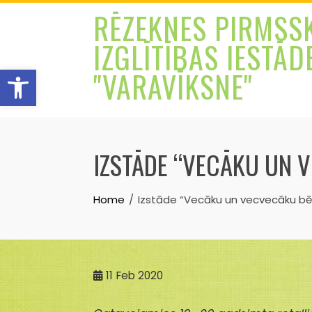
Skip
RĒZEKNES PIRMSS
to
IZGLĪTĪBAS IESTĀD
content
Open toolbar
"VARAVĪKSNE"
IZSTĀDE “VECĀKU UN 
Home
Izstāde “Vecāku un vecvecāku bē
11
Feb 2020