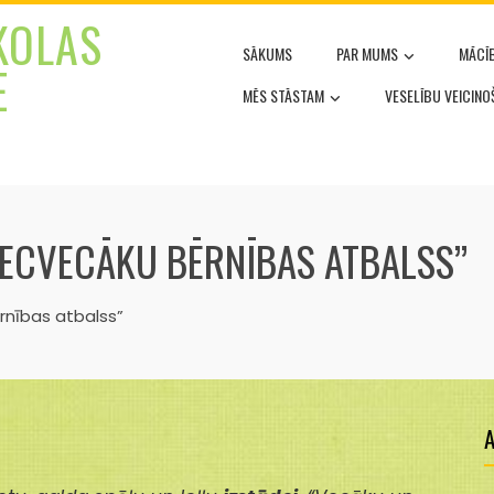
KOLAS
SĀKUMS
PAR MUMS
MĀCĪ
E
MĒS STĀSTAM
VESELĪBU VEICIN
VECVECĀKU BĒRNĪBAS ATBALSS”
rnības atbalss”
A