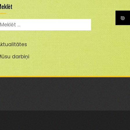
eklēt
eklēt:
ktualitātes
Mūsu darbiņi