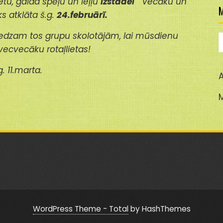
tu, galda spēļu un leļļu
izstādei
“Vecāku un
M
iks atklāta š.g.
24.februārī.
iedzam tos grupu skolotājām, lai mūsdienu
M
vecvecāku rotaļlietas!
. 11.marta.
A
WordPress Theme - Total
by HashThemes