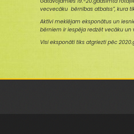
Gatavojamies 19.-20.gadsimta rotaļlie
vecvecāku bērnības atbalss”
, kura t
Aktīvi meklējam eksponātus un iesn
bērniem ir iespēja redzēt vecāku un 
Visi eksponāti tiks atgriezti pēc 2020.g