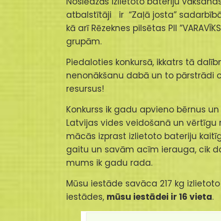
Noslēdzās izlietoto bateriju vākšanas 
atbalstītāji ir “Zaļā josta” sadarbībā
kā arī Rēzeknes pilsētas PII ”VARAVĪ
grupām.
Piedaloties konkursā, ikkatrs tā dalīb
nenonākšanu dabā un to pārstrādi otr
resursus!
Konkurss ik gadu apvieno bērnus un v
Latvijas vides veidošanā un vērtīgu 
mācās izprast izlietoto bateriju kaitī
gaitu un savām acīm ierauga, cik da
mums ik gadu rada.
Mūsu iestāde savāca 217 kg izlietoto 
iestādes,
mūsu iestādei ir 16 vieta
.