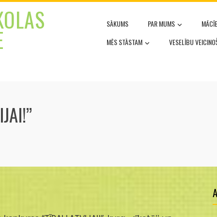
KOLAS
SĀKUMS
PAR MUMS
MĀCĪ
E
MĒS STĀSTAM
VESELĪBU VEICIN
JAI!”
A