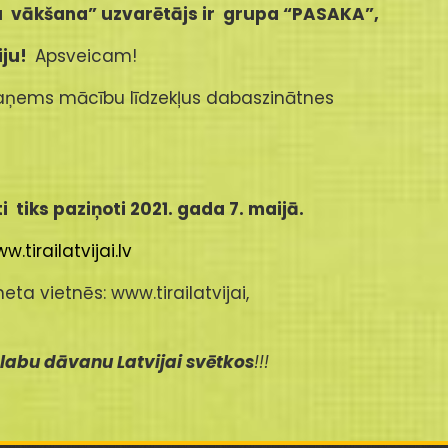
ju vākšana” uzvarētājs ir grupa “PASAKA”,
iju!
Apsveicam!
aņems mācību līdzekļus dabaszinātnes
 tiks paziņoti 2021. gada 7. maijā.
w.tirailatvijai.lv
neta vietnēs: www.tirailatvijai,
r
labu dāvanu Latvijai svētkos
!!!