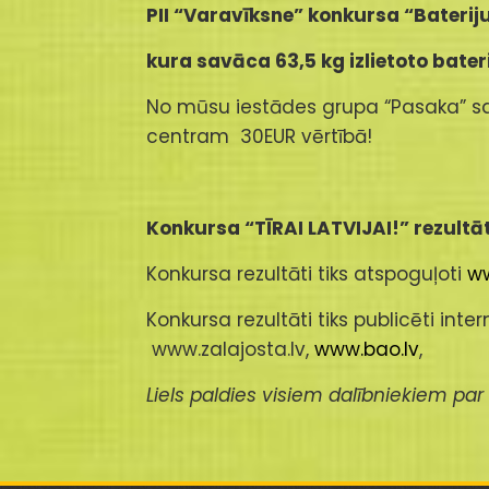
PII “Varavīksne” konkursa “Bateri
kura savāca 63,5 kg izlietoto bater
No mūsu iestādes grupa “Pasaka” s
centram 30EUR vērtībā!
Konkursa “TĪRAI LATVIJAI!” rezultāti
Konkursa rezultāti tiks atspoguļoti
ww
Konkursa rezultāti tiks publicēti inter
www.zalajosta.lv,
www.bao.lv
,
Liels paldies visiem dalībniekiem pa