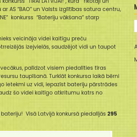
konkurss “TĪRAI LATVIJAI!”, kura rīkotāji un
M
 ar AS “BAO” un Valsts izglītības satura centru,
KSNE” konkurss “Bateriju vākšana” starp
M
nieks veicināja videi kaitīgu preču
reizējās izejvielās, saudzējot vidi un taupot
A
ecākus, palīdzot visiem piedalīties tīras
resursu taupīšanā. Turklāt konkursa laikā bērni
go ietekmi uz vidi, iepazīst bateriju pārstrādes
udz šo videi kaitīgo atkritumu katrs no
bateriju! Visā Latvijā konkursā piedalījās
295