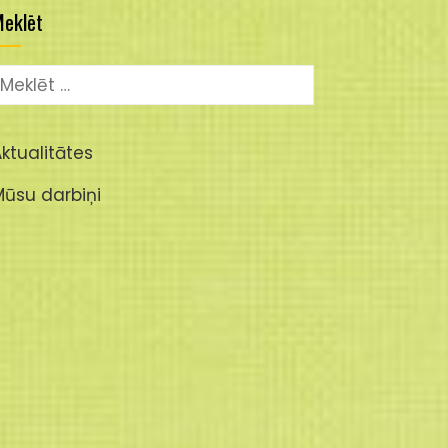
eklēt
eklēt:
ktualitātes
Mūsu darbiņi