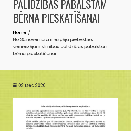
PALĪDZĪBAS PABALSTAM
BĒRNA PIESKATĪŠANAI
Home
No 30.novembra ir iespēja pieteikties
vienreizējam slimības palīdzības pabalstam
bērna pieskatīšanai
02
Dec 2020