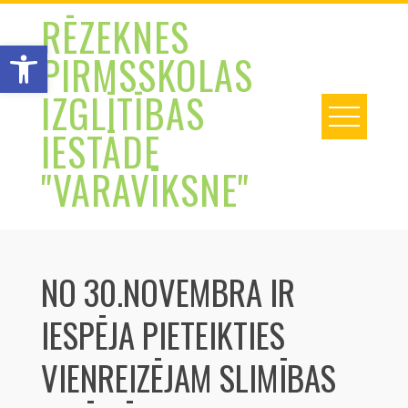
Skip
RĒZEKNES
to
Open toolbar
PIRMSSKOLAS
content
IZGLĪTĪBAS
IESTĀDE
"VARAVĪKSNE"
NO 30.NOVEMBRA IR
IESPĒJA PIETEIKTIES
VIENREIZĒJAM SLIMĪBAS