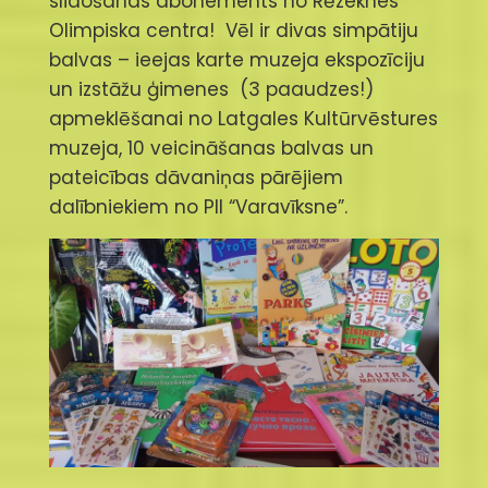
slidošanas abonements no Rēzeknes
Olimpiska centra! Vēl ir divas simpātiju
balvas – ieejas karte muzeja ekspozīciju
un izstāžu ģimenes (3 paaudzes!)
apmeklēšanai no Latgales Kultūrvēstures
muzeja, 10 veicināšanas balvas un
pateicības dāvaniņas pārējiem
dalībniekiem no PII “Varavīksne”.