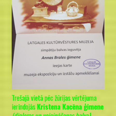
Trešajā vietā pēc žūrijas vērtējuma
ierindojās
Kristena Kacēna ģimene
(diploms un veicināšanas balva)
!