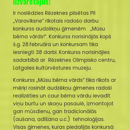
uzvarētājus!
Ir noslēdzies Rēzeknes pilsētas PII
„Varavīksne” rīkotais radošo darbu
konkurss audzēkņu ģimenēm „Mūsu
bērna vārds!”. Konkurss norisinājās kopš
š.g. 28.februāra un konkursam tika
iesniegti 38 darbi. Konkurss norisinājies
sadarbībā ar Rēzeknes Olimpisko centru,
Latgales kultūrvēstures muzeju.
Konkurss „Mūsu bērna vārds” tika rīkots ar
mērķi rosināt audzēkņu ģimenes radoši
realizēties un caur bērna vārdu ievadīt
viņu burtu un skaņu pasaulē, izmantojot
gan mūsdienu, gan tradicionālās
(aušana, adīšana u.c.) tehnoloģijas.
Visas ģimenes, kuras piedalījās konkursā