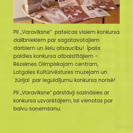
PII „Varavīksne” pateicas visiem konkursa
dalībniekiem par sagatavotajiem
darbiem un lielu atsaucību! Īpašs
paldies konkursa atbalstītājiem –
Rēzeknes Olimpiskajam centram,
Latgales Kultūrvēstures muzejam un
žūrijai par ieguldījumu konkursa norisē!
PII „Varavīksne” pārstāvji sazināsies ar
konkursa uzvarētājiem, lai vienotos par
balvu saņemšanu.