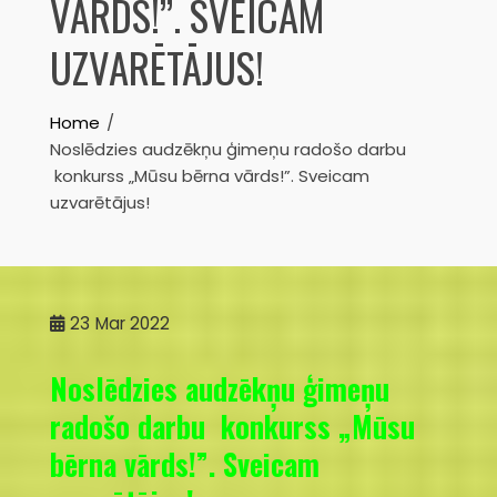
VĀRDS!”. SVEICAM
UZVARĒTĀJUS!
Home
Noslēdzies audzēkņu ģimeņu radošo darbu
konkurss „Mūsu bērna vārds!”. Sveicam
uzvarētājus!
23
Mar 2022
Noslēdzies audzēkņu ģimeņu
radošo darbu konkurss „Mūsu
bērna vārds!”. Sveicam