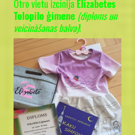
Otro vietu izcīnīja
Elizabetes
Tolopilo ģimene
(diploms un
veicināšanas balva)
!