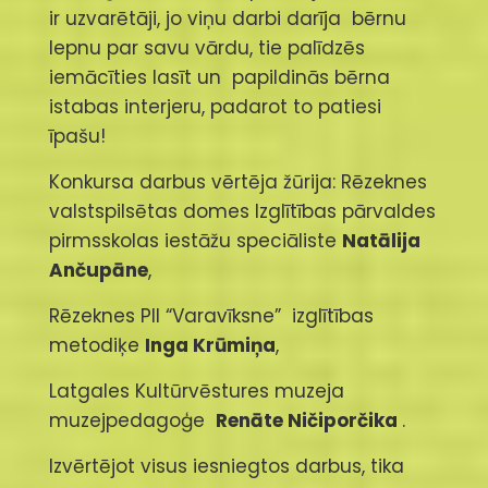
ir uzvarētāji, jo viņu darbi darīja bērnu
lepnu par savu vārdu, tie palīdzēs
iemācīties lasīt un papildinās bērna
istabas interjeru, padarot to patiesi
īpašu!
Konkursa darbus vērtēja žūrija: Rēzeknes
valstspilsētas domes Izglītības pārvaldes
pirmsskolas iestāžu speciāliste
Natālija
Ančupāne
,
Rēzeknes PII “Varavīksne” izglītības
metodiķe
Inga Krūmiņa
,
Latgales Kultūrvēstures muzeja
muzejpedagoģe
Renāte Ničiporčika
.
Izvērtējot visus iesniegtos darbus, tika