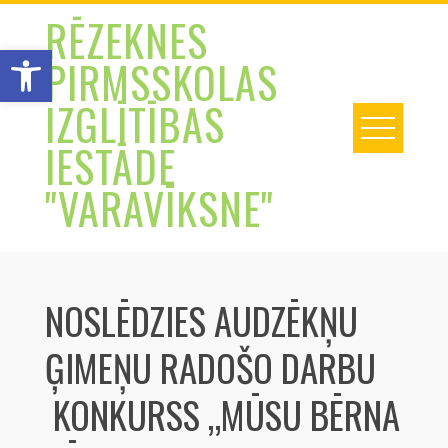
Skip
RĒZEKNES
to
Open toolbar
PIRMSSKOLAS
content
IZGLĪTĪBAS
IESTĀDE
"VARAVĪKSNE"
NOSLĒDZIES AUDZĒKŅU
ĢIMEŅU RADOŠO DARBU
KONKURSS „MŪSU BĒRNA