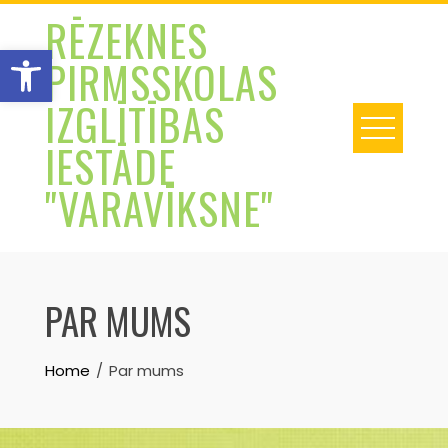
Skip
RĒZEKNES
to
Open toolbar
PIRMSSKOLAS
content
IZGLĪTĪBAS
IESTĀDE
"VARAVĪKSNE"
PAR MUMS
Home
Par mums