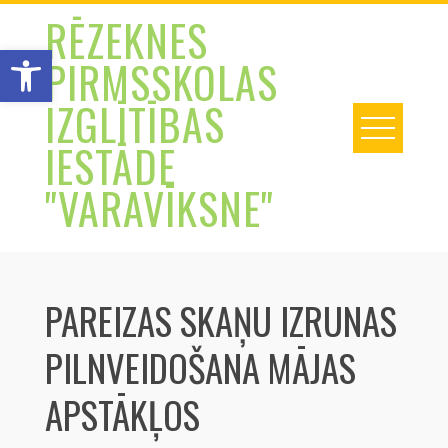
Skip
RĒZEKNES
to
Open toolbar
PIRMSSKOLAS
content
IZGLĪTĪBAS
IESTĀDE
"VARAVĪKSNE"
PAREIZAS SKAŅU IZRUNAS
PILNVEIDOŠANA MĀJAS
APSTĀKĻOS