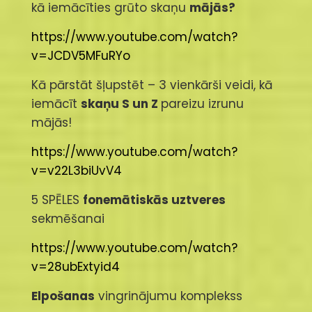
kā iemācīties grūto skaņu
mājās?
https://www.youtube.com/watch?
v=JCDV5MFuRYo
Kā pārstāt šļupstēt – 3 vienkārši veidi, kā
iemācīt
skaņu S un Z
pareizu izrunu
mājās!
https://www.youtube.com/watch?
v=v22L3biUvV4
5 SPĒLES
fonemātiskās uztveres
sekmēšanai
https://www.youtube.com/watch?
v=28ubExtyid4
Elpošanas
vingrinājumu komplekss