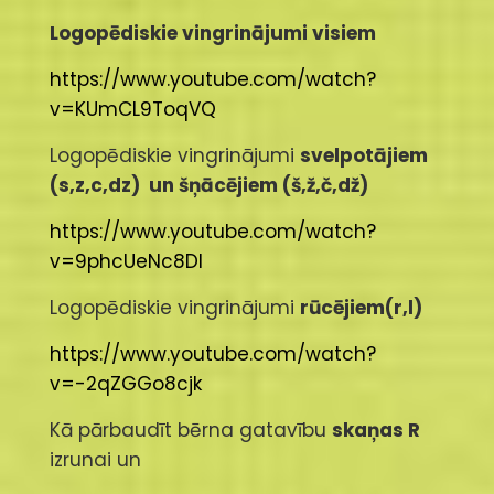
Logopēdiskie vingrinājumi visiem
https://www.youtube.com/watch?
v=KUmCL9ToqVQ
Logopēdiskie vingrinājumi
svelpotājiem
(s,z,c,dz) un šņācējiem (š,ž,č,dž)
https://www.youtube.com/watch?
v=9phcUeNc8DI
Logopēdiskie vingrinājumi
rūcējiem(r,l)
https://www.youtube.com/watch?
v=-2qZGGo8cjk
Kā pārbaudīt bērna gatavību
skaņas R
izrunai un