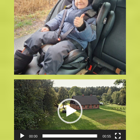
Video
atskaņotājs
00:00
00:55