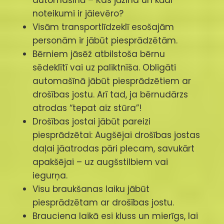
automašīnā – Kas jāzina un kādi
noteikumi ir jāievēro?
Visām transportlīdzeklī esošajām
personām ir jābūt piesprādzētām.
Bērniem jāsēž atbilstoša bērnu
sēdeklītī vai uz paliktnīša. Obligāti
automašīnā jābūt piesprādzētiem ar
drošības jostu. Arī tad, ja bērnudārzs
atrodas “tepat aiz stūra”!
Drošības jostai jābūt pareizi
piesprādzētai: Augšējai drošības jostas
daļai jāatrodas pāri plecam, savukārt
apakšējai – uz augšstilbiem vai
iegurņa.
Visu braukšanas laiku jābūt
piesprādzētam ar drošības jostu.
Brauciena laikā esi kluss un mierīgs, lai