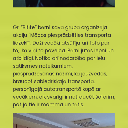
Gr. “Bitīte” bērni savā grupā organizēja
akciju “Mācos piesprādzēties transporta
līdzeklī”. Daži vecāki atsūtīja arī foto par
to, kā viņi to paveica. Bērni jutās lepni un
atbildīgi. Notika arī nodarbība par ielu
satiksmes noteikumiem,
piesprādzēšanās nozīmi, kā jāuzvedas,
braucot sabiedriskajā transportā,
personīgajā autotransportā kopā ar
vecākiem, cik svarīgi ir netraucēt šoferim,
pat ja tie ir mamma un tētis.
Video
atskaņotājs