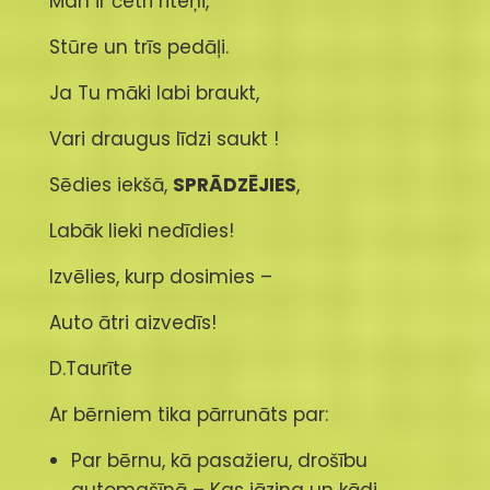
Man ir četri riteņi,
Stūre un trīs pedāļi.
Ja Tu māki labi braukt,
Vari draugus līdzi saukt !
Sēdies iekšā,
SPRĀDZĒJIES
,
Labāk lieki nedīdies!
Izvēlies, kurp dosimies –
Auto ātri aizvedīs!
D.Taurīte
Ar bērniem tika pārrunāts par:
Par bērnu, kā pasažieru, drošību