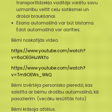
transportlīdzekļa vadītājs varētu savu
uzmanību veltīt ceļu satiksmei un
drošai braukšanai.
Ēšana automašīnā var būt bīstama.
Ēdot automašīnā var aizrīties.
Bērni noskatījās video.
https://www.youtube.com/watch?
v=6aOEGHuWKfo
https://www.youtube.com/watch?
v=Tm9OEWs_WkQ
Bērni izvērtēja personisko pieredzi, kas
saistīta ar bērnu drošību automašīnā, kā
pasažierim. (vecāku iesūtītās foto)
Bērni krāsoja attēlus.