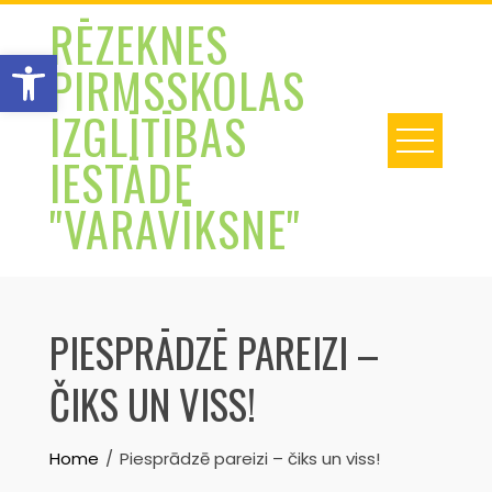
Skip
RĒZEKNES
to
Open toolbar
PIRMSSKOLAS
content
IZGLĪTĪBAS
IESTĀDE
"VARAVĪKSNE"
PIESPRĀDZĒ PAREIZI –
ČIKS UN VISS!
Home
Piesprādzē pareizi – čiks un viss!