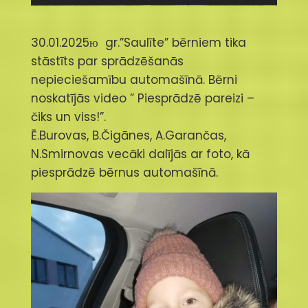
30.01.2025ю gr.”Saulīte” bērniem tika
stāstīts par sprādzēšanās
nepieciešamību automašīnā. Bērni
noskatījās video ” Piesprādzē pareizi –
čiks un viss!”.
Ē.Burovas, B.Čigānes, A.Garančas,
N.Smirnovas vecāki dalījās ar foto, kā
piesprādzē bērnus automašīnā.