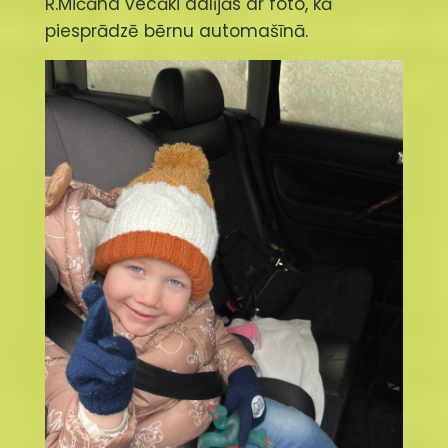
R.Mičāna vecāki dalījās ar foto, kā
piesprādzē bērnu automašīnā.