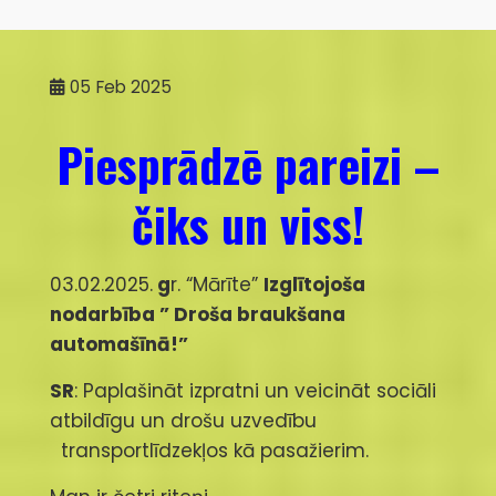
05
Feb 2025
Piesprādzē pareizi –
čiks un viss!
03.02.2025.
g
r. “Mārīte”
Izglītojoša
nodarbība
” Droša braukšana
automašīnā!”
SR
: Paplašināt izpratni un veicināt sociāli
atbildīgu un drošu uzvedību
transportlīdzekļos kā pasažierim.