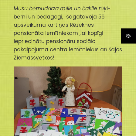
Mūsu bērnudārza mīļie un čaklie rūķ
i-
bērni un pedagogi, sagatavoja 56
apsveikuma kartiņas Rēzeknes
pansionāta iemītniekam ,lai kopīgi
iepriecinātu pensionāru sociālo
pakalpojuma centra iemītniekus arī šajos
Ziemassvētkos!