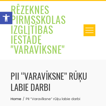
Skip
RĒZEKNES
to
Open toolbar
PIRMSSKOLAS
content
IZGLĪTĪBAS
IESTĀDE
"VARAVĪKSNE"
PII “VARAVĪKSNE” RŪĶU
LABIE DARBI
Home
PII “Varavīksne” rūķu labie darbi