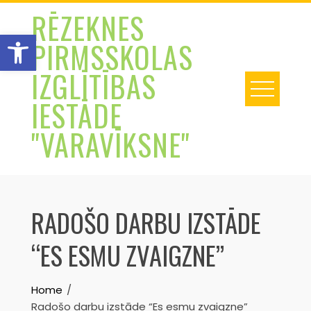
Skip
RĒZEKNES
to
Open toolbar
PIRMSSKOLAS
content
IZGLĪTĪBAS
IESTĀDE
"VARAVĪKSNE"
RADOŠO DARBU IZSTĀDE
“ES ESMU ZVAIGZNE”
Home
Radošo darbu izstāde “Es esmu zvaigzne”