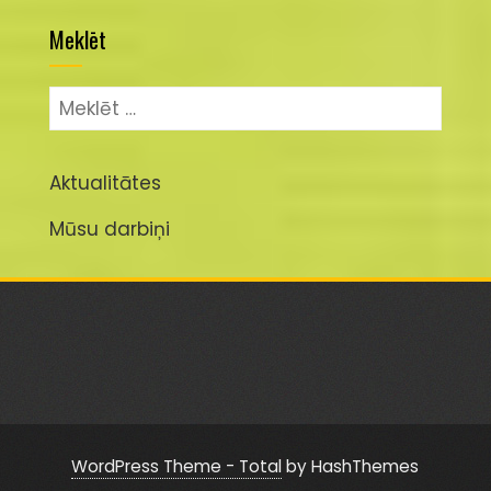
Meklēt
Meklēt:
Aktualitātes
Mūsu darbiņi
WordPress Theme - Total
by HashThemes