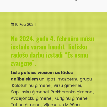
16
Feb 2024
No 2024. gada 4. februāra mūsu
iestādē varam baudīt lielisku
radošo darbu izstādi “Es esmu
zvaigzne”.
Liels paldies viesiem izstādes
dalībniekiem
un īpaši mazbērnu grupu
Kolotuhinu ģimenei, Virzu ģimenei,
Kapilinsku ģimenei, Prokhorenko ģimenei,
Avdejonoku ģimenei, Kuriģinu ģimenei,
Tutinu ģimenei, Viļumu un Mičānu