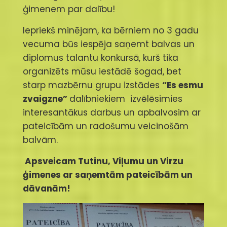
ģimenem par dalību!
Iepriekš minējam, ka bērniem no 3 gadu
vecuma būs iespēja saņemt balvas un
diplomus talantu konkursā, kurš tika
organizēts mūsu iestādē šogad, bet
starp mazbērnu grupu izstādes
“Es esmu
zvaigzne”
dalībniekiem izvēlēsimies
interesantākus darbus un apbalvosim ar
pateicībām un radošumu veicinošām
balvām.
Apsveicam Tutinu, Viļumu un Virzu
ģimenes ar saņemtām pateicībām un
dāvanām!