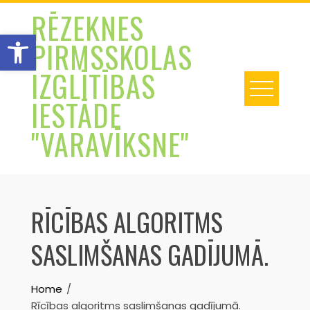
Skip
RĒZEKNES
to
Open toolbar
PIRMSSKOLAS
content
IZGLĪTĪBAS
IESTĀDE
"VARAVĪKSNE"
RĪCĪBAS ALGORITMS
SASLIMŠANAS GADĪJUMĀ.
Home
Rīcības algoritms saslimšanas gadījumā.