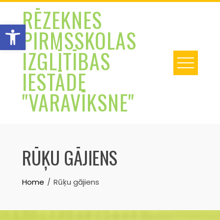
Skip
RĒZEKNES
to
Open toolbar
PIRMSSKOLAS
content
IZGLĪTĪBAS
IESTĀDE
"VARAVĪKSNE"
RŪĶU GĀJIENS
Home
Rūķu gājiens