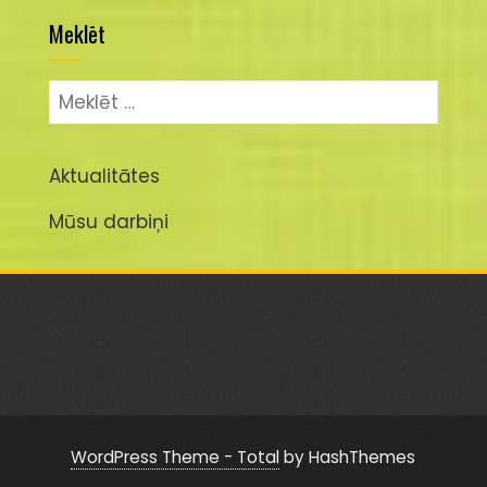
Meklēt
Meklēt:
Aktualitātes
Mūsu darbiņi
WordPress Theme - Total
by HashThemes