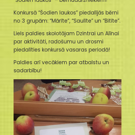
“Šodien laukos” – bērnudārzniekiem!
Konkursā “Šodien laukos” piedalījās bērni
no 3 grupām: “Mārīte”, “Saulīte” un “Bitīte”.
Liels paldies skolotājam Dzintrai un Alīnai
par aktivitāti, radošumu un drosmi
piedalīties konkursā vasaras periodā!
Paldies arī vecākiem par atbalstu un
sadarbību!