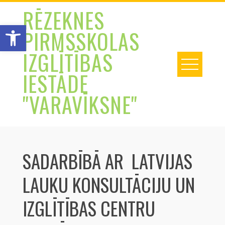
Skip
RĒZEKNES
to
Open toolbar
PIRMSSKOLAS
content
IZGLĪTĪBAS
IESTĀDE
"VARAVĪKSNE"
SADARBĪBĀ AR LATVIJAS
LAUKU KONSULTĀCIJU UN
IZGLĪTĪBAS CENTRU