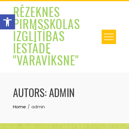
Skip
RĒZEKNES
to
Open toolbar
PIRMSSKOLAS
content
IZGLĪTĪBAS
IESTĀDE
"VARAVĪKSNE"
AUTORS:
ADMIN
Home
admin